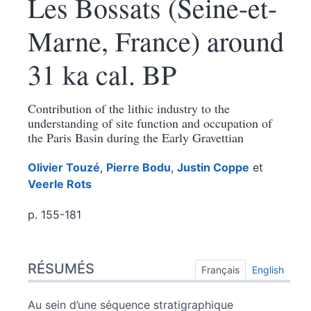
Les Bossats (Seine-et-
Marne, France) around
31 ka cal. BP
Contribution of the lithic industry to the
understanding of site function and occupation of
the Paris Basin during the Early Gravettian
Olivier
Touzé
,
Pierre
Bodu
,
Justin
Coppe
et
Veerle
Rots
p. 155-181
Résumés
RÉSUMÉS
Index
Français
English
Texte
Citer cet article
Au sein d’une séquence stratigraphique