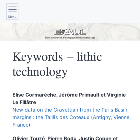
Menu
Keywords – lithic
technology
Elise
Cormarèche
,
Jérôme
Primault
et
Virginie
Le Fillâtre
New data on the Gravettian from the Paris Basin
margins : the Taillis des Coteaux (Antigny, Vienne,
France)
Olivier
Touzé
,
Pierre
Bodu
,
Justin
Coppe
et