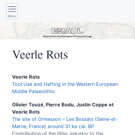
Menu
Veerle
Rots
Veerle
Rots
Tool Use and Hafting in the Western European
Middle Palaeolithic
Olivier
Touzé
,
Pierre
Bodu
,
Justin
Coppe
et
Veerle
Rots
The site of Ormesson – Les Bossats (Seine-et-
Marne, France) around 31 ka cal. BP
Contribution of the lithic industry to the