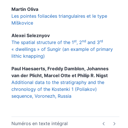
Martin
Oliva
Les pointes foliacées triangulaires et le type
Míškovice
Alexei
Seleznyov
st
nd
rd
The spatial structure of the 1
, 2
and 3
« dwellings » of Sungir (an example of primary
lithic knapping)
Paul
Haesaerts
,
Freddy
Damblon
,
Johannes
van der Plicht
,
Marcel
Otte
et
Philip R.
Nigst
Additional data to the stratigraphy and the
chronology of the Kostenki 1 (Poliakov)
sequence, Voronezh, Russia
Numéros en texte intégral