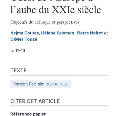
l’aube du XXIe siècle
Objectifs du colloque et perspectives
Nejma
Goutas
,
Hélène
Salomon
,
Pierre
Noiret
et
Olivier
Touzé
p. 11-19
Texte
TEXTE
Citer cet article
Auteurs
Version Fac-similé
[PDF, 106k]
CITER CET ARTICLE
Référence papier