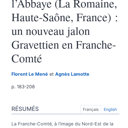
l’Abbaye (La Romaine,
Haute-Saône, France) :
un nouveau jalon
Gravettien en Franche-
Comté
Florent
Le Mené
et
Agnès
Lamotte
p. 183-208
Résumés
RÉSUMÉS
Texte
Français
English
Citer cet article
Auteurs
La Franche-Comté, à l’image du Nord-Est de la