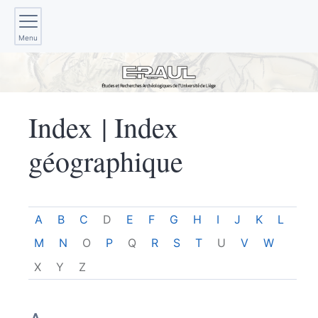
Menu
Index |
Index
géographique
A
B
C
D
E
F
G
H
I
J
K
L
M
N
O
P
Q
R
S
T
U
V
W
X
Y
Z