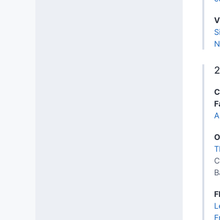
V
S
N
2
C
F
A
O
T
C
B
F
L
F