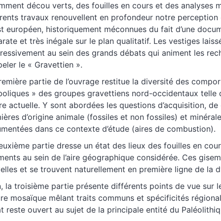
mment décou verts, des fouilles en cours et des analyses m
érents travaux renouvellent en profondeur notre perception
t européen, historiquement méconnues du fait d’une docum
arate et très inégale sur le plan qualitatif. Les vestiges lai
ressivement au sein des grands débats qui animent les reche
peler le « Gravettien ».
remière partie de l’ouvrage restitue la diversité des com
oliques » des groupes gravettiens nord-occidentaux telle 
ure actuelle. Y sont abordées les questions d’acquisition, de 
ières d’origine animale (fossiles et non fossiles) et minéral
mentées dans ce contexte d’étude (aires de combustion).
euxième partie dresse un état des lieux des fouilles en co
ments au sein de l’aire géographique considérée. Ces giseme
elles et se trouvent naturellement en première ligne de la 
n, la troisième partie présente différents points de vue sur 
ure mosaïque mêlant traits communs et spécificités régional
t reste ouvert au sujet de la principale entité du Paléolith