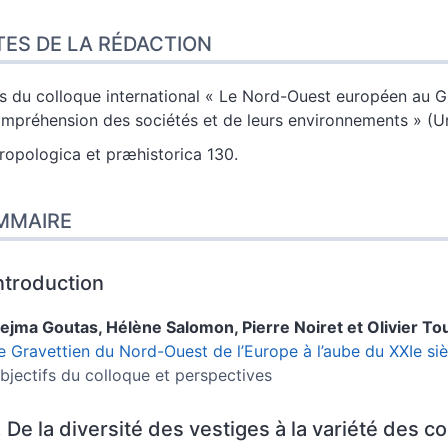
ES DE LA RÉDACTION
s du colloque international « Le Nord-Ouest européen au Gr
ompréhension des sociétés et de leurs environnements » (Uni
ropologica et præhistorica 130.
MMAIRE
ntroduction
ejma
Goutas
,
Hélène
Salomon
,
Pierre
Noiret
et
Olivier
To
e Gravettien du Nord-Ouest de l’Europe à l’aube du XXIe siè
bjectifs du colloque et perspectives
. De la diversité des vestiges à la variété des