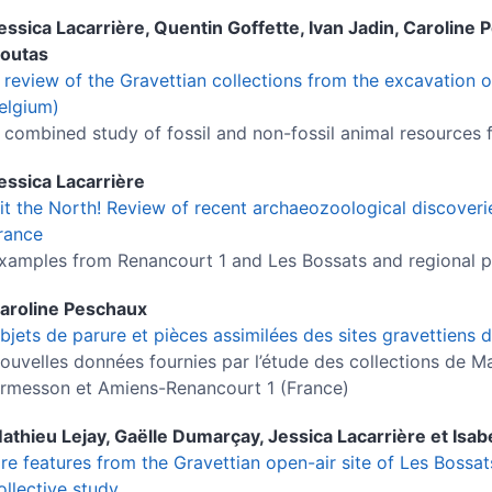
essica
Lacarrière
,
Quentin
Goffette
,
Ivan
Jadin
,
Caroline
P
outas
 review of the Gravettian collections from the excavation of
elgium)
 combined study of fossil and non-fossil animal resources f
essica
Lacarrière
it the North! Review of recent archaeozoological discoverie
rance
xamples from Renancourt 1 and Les Bossats and regional pe
aroline
Peschaux
bjets de parure et pièces assimilées des sites gravettiens 
ouvelles données fournies par l’étude des collections de Ma
rmesson et Amiens-Renancourt 1 (France)
athieu
Lejay
,
Gaëlle
Dumarçay
,
Jessica
Lacarrière
et
Isab
ire features from the Gravettian open-air site of Les Bossa
ollective study