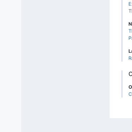
E
T
N
T
P
L
R
C
O
C