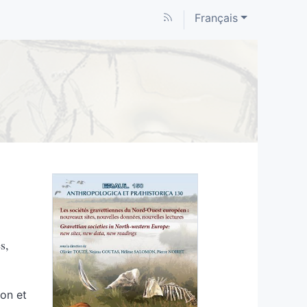
Français
s,
mon
et