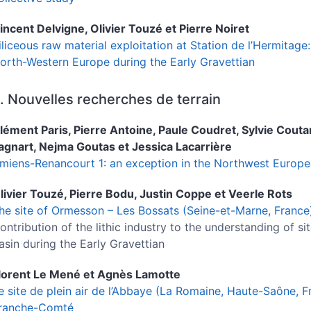
incent
Delvigne
,
Olivier
Touzé
et
Pierre
Noiret
iliceous raw material exploitation at Station de l’Hermitag
orth-Western Europe during the Early Gravettian
. Nouvelles recherches de terrain
lément
Paris
,
Pierre
Antoine
,
Paule
Coudret
,
Sylvie
Couta
agnart
,
Nejma
Goutas
et
Jessica
Lacarrière
miens-Renancourt 1: an exception in the Northwest Europe
livier
Touzé
,
Pierre
Bodu
,
Justin
Coppe
et
Veerle
Rots
he site of Ormesson – Les Bossats (Seine-et-Marne, France)
ontribution of the lithic industry to the understanding of s
asin during the Early Gravettian
lorent
Le Mené
et
Agnès
Lamotte
e site de plein air de l’Abbaye (La Romaine, Haute-Saône, F
ranche-Comté