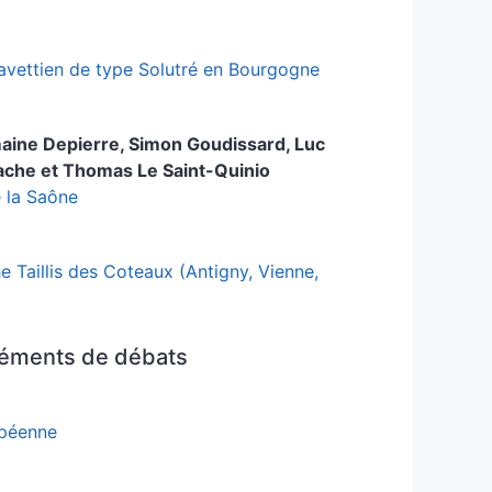
ravettien de type Solutré en Bourgogne
aine
Depierre
,
Simon
Goudissard
,
Luc
ache
et
Thomas
Le Saint-Quinio
e la Saône
e Taillis des Coteaux (Antigny, Vienne,
 éléments de débats
opéenne