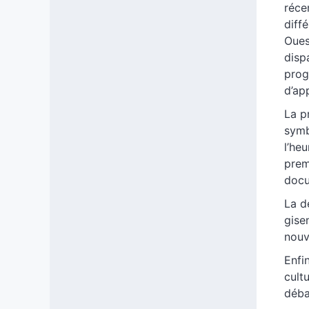
réce
diff
Oues
disp
prog
d’ap
La p
symb
l’he
prem
docu
La d
gise
nouv
Enfi
cult
déba