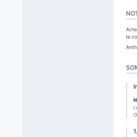
NOT
Acte
la c
Anth
SO
I
N
L
O
1