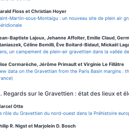
arald
Floss
et
Christian
Hoyer
aint-Martin-sous-Montaigu : un nouveau site de plein air g
éridionale
ean-Baptiste
Lajoux
,
Jehanne
Affolter
,
Emilie
Claud
,
Germ
taniaszek
,
Céline
Bemilli
,
Ève
Boitard-Bidaut
,
Mickaël
Lag
ans, un campement de plein-air gravettien dans la vallée d
lise
Cormarèche
,
Jérôme
Primault
et
Virginie
Le Fillâtre
ew data on the Gravettian from the Paris Basin margins : th
rance)
. Regards sur le Gravettien : état des lieux et
arcel
Otte
e rôle du Gravettien du nord-ouest dans la Préhistoire eur
hilip R.
Nigst
et
Marjolein D.
Bosch