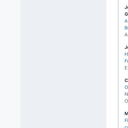
J
G
A
B
A
J
H
F
E
C
O
N
O
M
F
c