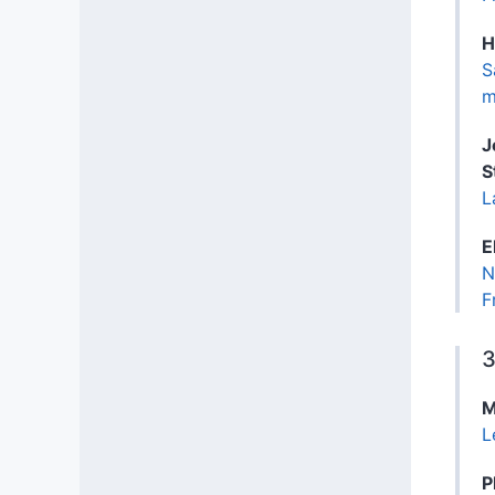
H
S
m
J
S
L
E
N
F
3
M
L
P