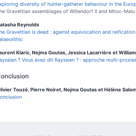
xploring diversity of hunter-gatherer behaviour in the Eur
he Gravettian assemblages of Willendorf II and Mitoc-Malu
atasha
Reynolds
he Gravettian is dead : against equivocation and reification
alaeolithic
aurent
Klaric
,
Nejma
Goutas
,
Jessica
Lacarrière
et
William
ayssien ? Vous avez dit Rayssien ? : approche multi-proxies
onclusion
livier
Touzé
,
Pierre
Noiret
,
Nejma
Goutas
et
Hélène
Salo
onclusion