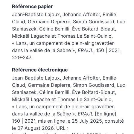
Référence papier
Jean-Baptiste
Lajoux
,
Jehanne
Affolter
,
Emilie
Claud
,
Germaine
Depierre
,
Simon
Goudissard
,
Luc
Staniaszek
,
Céline
Bemilli
,
Ève
Boitard-Bidaut
,
Mickaël
Lagache
et
Thomas
Le Saint-Quinio
,
« Lans, un campement de plein-air gravettien
dans la vallée de la Saône »,
ERAUL
, 150 | 2021,
229-247.
Référence électronique
Jean-Baptiste
Lajoux
,
Jehanne
Affolter
,
Emilie
Claud
,
Germaine
Depierre
,
Simon
Goudissard
,
Luc
Staniaszek
,
Céline
Bemilli
,
Ève
Boitard-Bidaut
,
Mickaël
Lagache
et
Thomas
Le Saint-Quinio
,
« Lans, un campement de plein-air gravettien
dans la vallée de la Saône »,
ERAUL
[En ligne],
150 | 2021, mis en ligne le 25 July 2025, consulté
le 07 August 2026. URL :