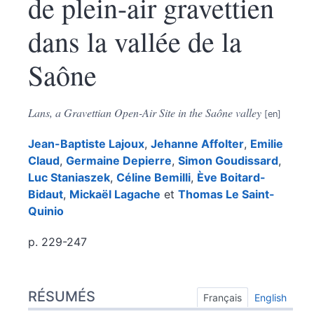
de plein-air gravettien
dans la vallée de la
Saône
Lans, a Gravettian Open-Air Site in the Saône valley
Jean-Baptiste
Lajoux
,
Jehanne
Affolter
,
Emilie
Claud
,
Germaine
Depierre
,
Simon
Goudissard
,
Luc
Staniaszek
,
Céline
Bemilli
,
Ève
Boitard-
Bidaut
,
Mickaël
Lagache
et
Thomas
Le Saint-
Quinio
p. 229-247
Résumés
RÉSUMÉS
Index
Français
English
Texte