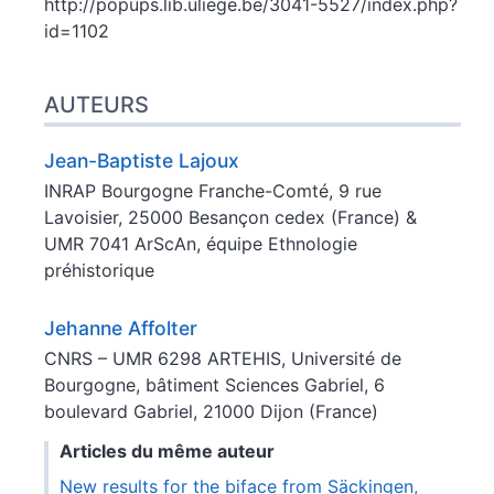
http://popups.lib.uliege.be/3041-5527/index.php?
id=1102
AUTEURS
Jean-Baptiste
Lajoux
INRAP Bourgogne Franche-Comté, 9 rue
Lavoisier, 25000 Besançon cedex (France) &
UMR 7041 ArScAn, équipe Ethnologie
préhistorique
Jehanne
Affolter
CNRS – UMR 6298 ARTEHIS, Université de
Bourgogne, bâtiment Sciences Gabriel, 6
boulevard Gabriel, 21000 Dijon (France)
Articles du même auteur
New results for the biface from Säckingen,