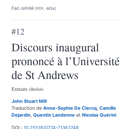
Fac-similé
[PDF, 465k]
#12
Discours inaugural
prononcé à l’Université
de St Andrews
Extraits choisis
John Stuart
Mill
Traduction de
Anne-Sophie De
Clercq
,
Camille
Dejardin
,
Quentin
Landenne
et
Nicolas
Quérini
DOI :
10.25518/0774-7136.1749