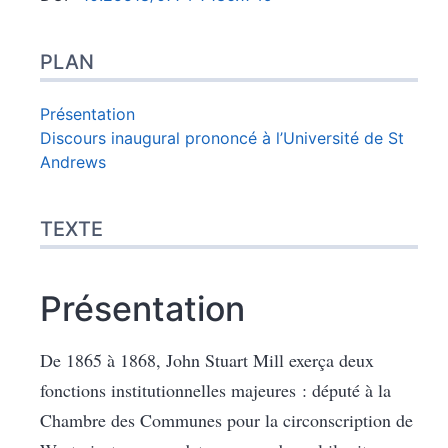
Plan
Texte
PLAN
Notes
Citer cet article
Auteur
Présentation
Traducteurs
Discours inaugural prononcé à l’Université de St
Andrews
TEXTE
Présentation
De 1865 à 1868, John Stuart Mill exerça deux
fonctions institutionnelles majeures : député à la
Chambre des Communes pour la circonscription de