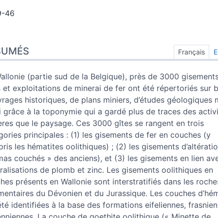
9-46
umés
SUMÉS
x
Français
E
e
 cet article
allonie (partie sud de la Belgique), près de 3000 gisements
ur
s et exploitations de minerai de fer ont été répertoriés sur 
vrages historiques, de plans miniers, d’études géologiques 
i grâce à la toponymie qui a gardé plus de traces des activ
ères que le paysage. Ces 3000 gîtes se rangent en trois
gories principales : (1) les gisements de fer en couches (y
ris les hématites oolithiques) ; (2) les gisements d’altérati
mas couchés » des anciens), et (3) les gisements en lien av
ralisations de plomb et zinc. Les gisements oolithiques en
hes présents en Wallonie sont interstratifiés dans les roche
mentaires du Dévonien et du Jurassique. Les couches d’hém
été identifiées à la base des formations eifeliennes, frasnie
nniennes. La couche de goethite oolithique (« Minette de