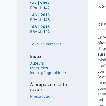
147 | 2017
p. 3
ERAUL 147
146 | 2015
Rés
ERAUL 146
RÉ
Inde
143 | 2016
Text
ERAUL 143
Citer
En W
Aute
gîte
Tous les numéros
d’ou
auss
Index
mini
Auteurs
caté
Mots-clés
comp
Index géographique
(« a
miné
À propos de cette
couc
revue
sédi
Présentation
ont 
fame