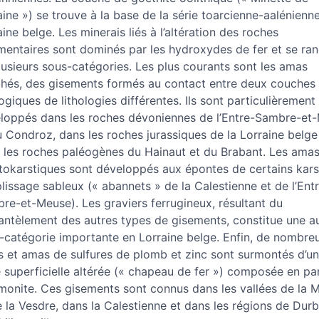
aine ») se trouve à la base de la série toarcienne-aalénienn
aine belge. Les minerais liés à l’altération des roches
mentaires sont dominés par les hydroxydes de fer et se ra
lusieurs sous-catégories. Les plus courants sont les amas
hés, des gisements formés au contact entre deux couches
ogiques de lithologies différentes. Ils sont particulièrement
loppés dans les roches dévoniennes de l’Entre-Sambre-et
u Condroz, dans les roches jurassiques de la Lorraine belge
 les roches paléogènes du Hainaut et du Brabant. Les ama
tokarstiques sont développés aux épontes de certains kars
lissage sableux (« abannets » de la Calestienne et de l’Ent
re-et-Meuse). Les graviers ferrugineux, résultant du
ntèlement des autres types de gisements, constitue une a
-catégorie importante en Lorraine belge. Enfin, de nombre
ns et amas de sulfures de plomb et zinc sont surmontés d’u
 superficielle altérée (« chapeau de fer ») composée en par
imonite. Ces gisements sont connus dans les vallées de la 
e la Vesdre, dans la Calestienne et dans les régions de Dur