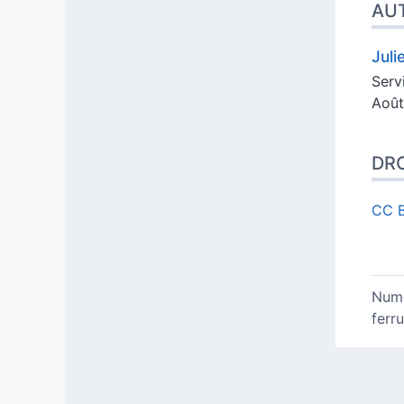
AU
Juli
Serv
Août
DRO
CC 
Numé
ferr