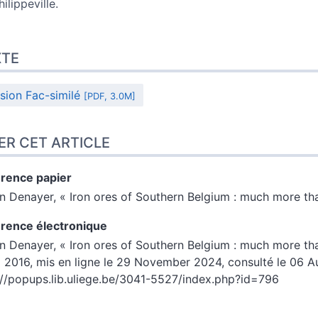
ilippeville.
XTE
sion Fac-similé
[PDF, 3.0M]
ER CET ARTICLE
rence papier
en
Denayer
, « Iron ores of Southern Belgium : much more th
rence électronique
en
Denayer
, « Iron ores of Southern Belgium : much more th
| 2016, mis en ligne le 29 November 2024, consulté le 06 A
://popups.lib.uliege.be/3041-5527/index.php?id=796