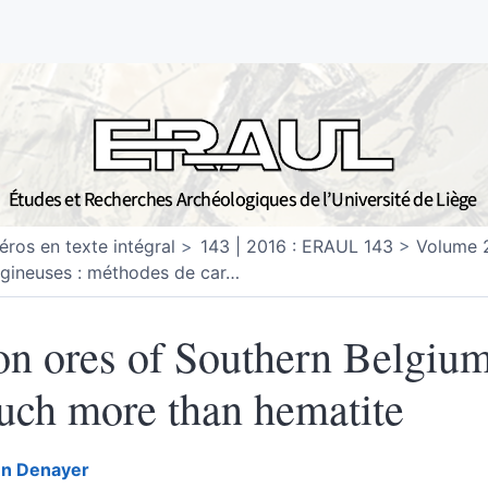
ros en texte intégral
143 | 2016 : ERAUL 143
Volume 
ugineuses : méthodes de car
…
on ores of Southern Belgium
ch more than hematite
en
Denayer