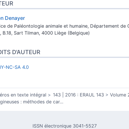
TEUR
en
Denayer
ice de Paléontologie animale et humaine, Département de Gé
, B.18, Sart Tilman, 4000 Liège (Belgique)
ITS D'AUTEUR
BY-NC-SA 4.0
ros en texte intégral
143 | 2016 : ERAUL 143
Volume 
ugineuses : méthodes de car
…
ISSN électronique 3041-5527