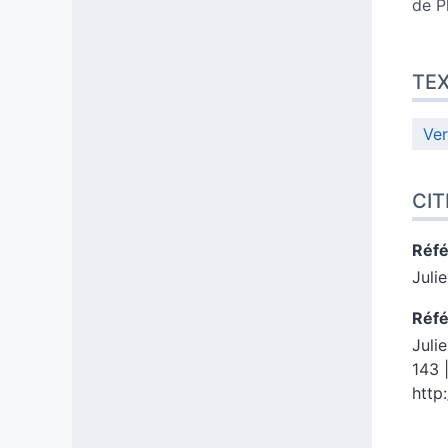
de Ph
TE
Ver
CIT
Réfé
Juli
Réfé
Juli
143 
http