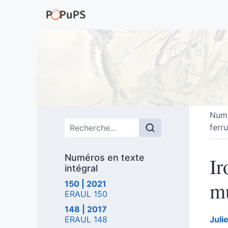
Numé
Menu principal
ferr
Numéros en texte
Ir
intégral
mu
150 | 2021
ERAUL 150
148 | 2017
ERAUL 148
Juli