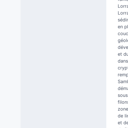
Lorr
Lorr
sédi
en p
couc
géol
déve
et d
dans
cryp
remp
Samb
déma
sous
filo
zone
de l
et d