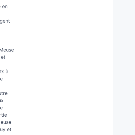
e en
ngent
-Meuse
 et
s
ts à
re-
utre
ux
ne
tie
Meuse
buy et