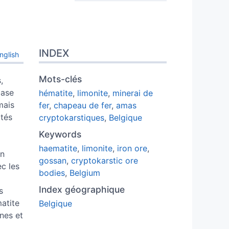
INDEX
nglish
Mots-clés
,
base
hématite
,
limonite
,
minerai de
mais
fer
,
chapeau de fer
,
amas
ités
cryptokarstiques
,
Belgique
Keywords
haematite
,
limonite
,
iron ore
,
on
gossan
,
cryptokarstic ore
ec les
bodies
,
Belgium
Index géographique
s
atite
Belgique
nnes et