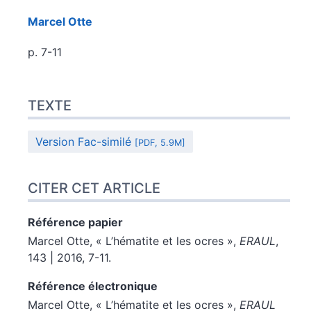
Marcel
Otte
p. 7-11
Texte
TEXTE
Citer cet article
Auteur
Version Fac-similé
[PDF, 5.9M]
CITER CET ARTICLE
Référence papier
Marcel
Otte
, « L’hématite et les ocres »,
ERAUL
,
143 | 2016, 7-11.
Référence électronique
Marcel
Otte
, « L’hématite et les ocres »,
ERAUL