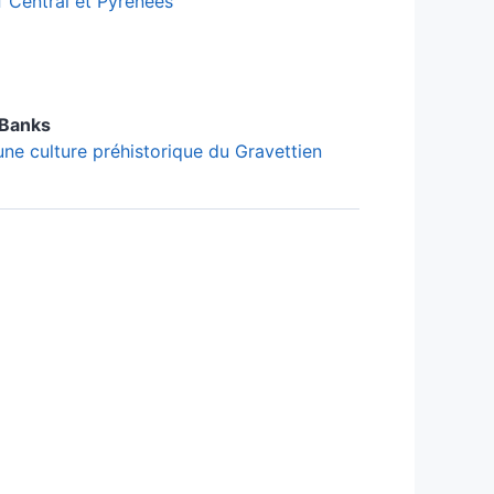
f Central et Pyrénées
Banks
une culture préhistorique du Gravettien