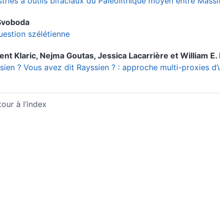
stries à outils bifaciaux du Paléolithique moyen entre Massi
Svoboda
uestion szélétienne
rent
Klaric
,
Nejma
Goutas
,
Jessica
Lacarrière
et
William E.
sien ? Vous avez dit Rayssien ? : approche multi-proxies d’
our à l’index