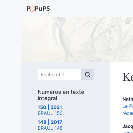
K
Menu principal
Numéros en texte
intégral
Nath
Le P
150 | 2021
ERAUL 150
réce
148 | 2017
Jac
ERAUL 148