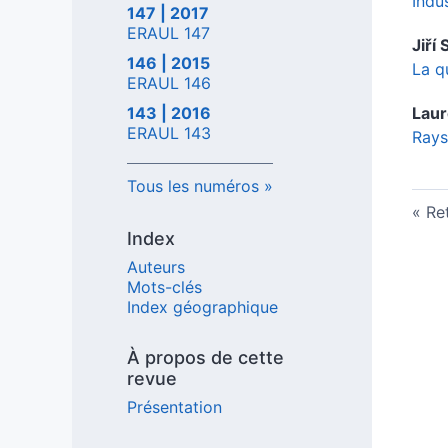
Indu
147 | 2017
ERAUL 147
Jiří
146 | 2015
La q
ERAUL 146
143 | 2016
Lau
ERAUL 143
Rays
Tous les numéros
Ret
Index
Auteurs
Mots-clés
Index géographique
À propos de cette
revue
Présentation