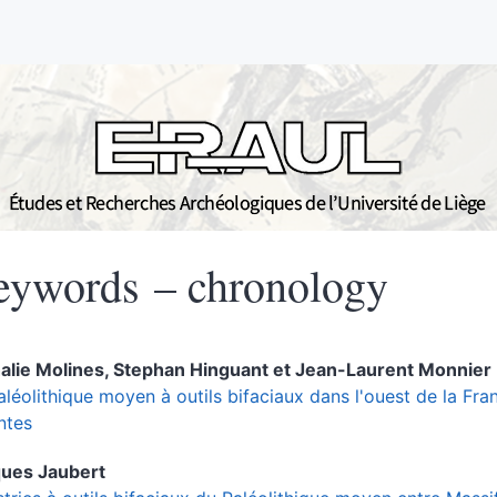
eywords – chronology
alie
Molines
,
Stephan
Hinguant
et
Jean-Laurent
Monnier
aléolithique moyen à outils bifaciaux dans l'ouest de la Fr
ntes
ques
Jaubert