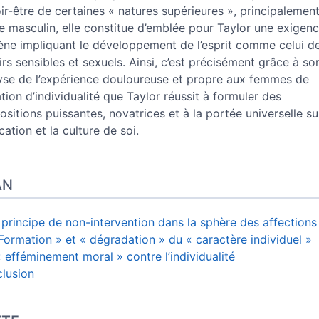
ir-être de certaines « natures supérieures », principalemen
e masculin, elle constitue d’emblée pour Taylor une exigen
ène impliquant le développement de l’esprit comme celui d
sirs sensibles et sexuels. Ainsi, c’est précisément grâce à so
yse de l’expérience douloureuse et propre aux femmes de
ation d’individualité que Taylor réussit à formuler des
ositions puissantes, novatrices et à la portée universelle su
cation et la culture de soi.
AN
e principe de non-intervention dans la sphère des affections
 Formation » et « dégradation » du « caractère individuel »
’« efféminement moral » contre l’individualité
lusion