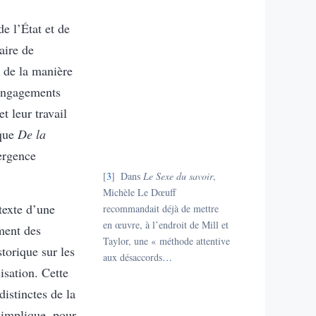
e l’État et de
aire de
e de la manière
 engagements
 leur travail
 que
De la
mergence
3
Dans
Le Sexe du savoir
,
Michèle Le Dœuff
texte d’une
recommandait déjà de mettre
en œuvre, à l’endroit de Mill et
ement des
Taylor, une « méthode attentive
torique sur les
aux désaccords
…
isation. Cette
istinctes de la
 implique, pour