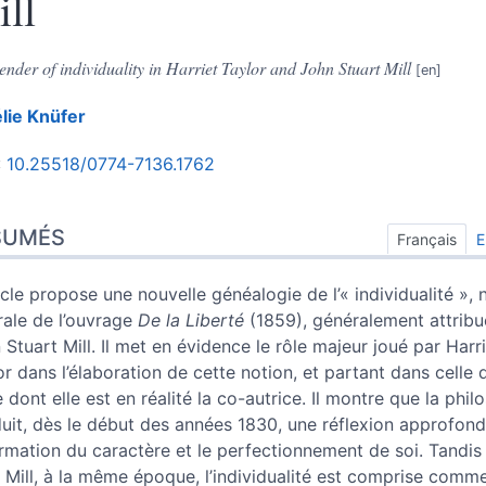
ll
ender of individuality in Harriet Taylor and John Stuart Mill
lie
Knüfer
:
10.25518/0774-7136.1762
umés
x
SUMÉS
Français
E
e
s
ticle propose une nouvelle généalogie de l’« individualité », 
 cet article
rale de l’ouvrage
De la Liberté
(1859), généralement attribu
ur
 Stuart Mill. Il met en évidence le rôle majeur joué par Harr
or dans l’élaboration de cette notion, et partant dans celle 
e dont elle est en réalité la co-autrice. Il montre que la phi
uit, dès le début des années 1830, une réflexion approfond
ormation du caractère et le perfectionnement de soi. Tandis
 Mill, à la même époque, l’individualité est comprise comme