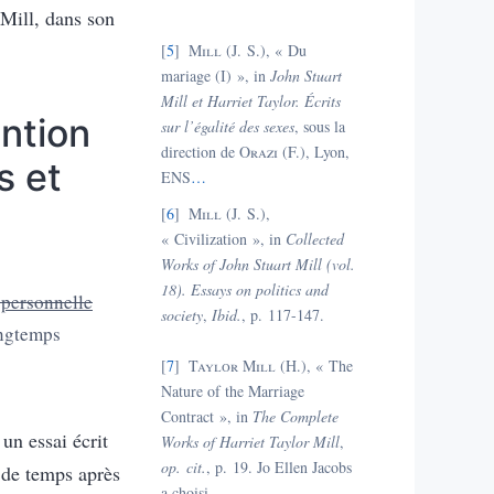
Mill, dans son
5
Mill (
J. S.), « Du
mariage (I) », in
John Stuart
Mill et Harriet Taylor.
Écrits
ention
sur l’égalité des sexes
, sous la
direction de
Orazi
(F.), Lyon,
s et
ENS
…
6
Mill (
J. S.),
« Civilization », in
Collected
Works of John Stuart Mill (vol.
18). Essays on politics and
é
personnelle
society
,
Ibid.
, p. 117-147.
ngtemps
7
Taylor Mill
(H.), « The
Nature of the Marriage
Contract », in
The Complete
un essai écrit
Works of Harriet Taylor Mill
,
op. cit.
, p. 19.
Jo Ellen Jacobs
 de temps après
a choisi
…