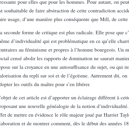
ressante pour elles que pour les hommes. Pour autant, on peut
st souhaitable de faire abstraction de cette contradiction accid
aire usage, d’une manière plus conséquente que Mill, de cette
a seconde forme de critique est plus radicale. Elle pose que c’
ême d’individualité qui est problématique en ce qu’elle charr
ontraires au féminisme et propres à l’homme bourgeois. Un
ocial censé abolir les rapports de domination ne saurait manie
epose sur la croyance en une autosuffisance du sujet, ou qui i
alorisation du repli sur soi et de l’égoïsme. Autrement dit, on 
dopter les outils du maître pour s’en libérer.
’objet de cet article est d’apporter un éclairage différent à cet
roposant une nouvelle généalogie de la notion d’individualité.
ffet de mettre en évidence le rôle majeur joué par Harriet Tay
laboration et de montrer comment, dès le début des années 183