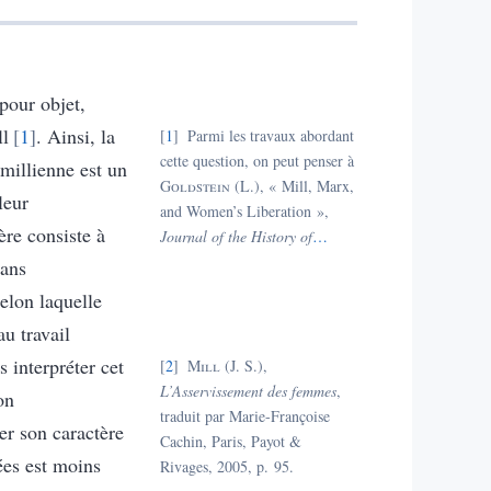
pour objet,
ll
1
. Ainsi, la
1
Parmi les travaux abordant
cette question, on peut penser à
 millienne est un
Goldstein
(L.), « Mill, Marx,
leur
and Women’s Liberation »,
re consiste à
Journal of the History of
…
Dans
selon laquelle
au travail
s interpréter cet
2
Mill
(J. S.),
L’Asservissement des femmes
,
on
traduit par Marie-Françoise
er son caractère
Cachin, Paris, Payot &
iées est moins
Rivages, 2005, p. 95.