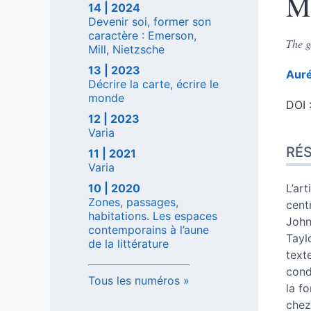
Mi
14 | 2024
Devenir soi, former son
caractère : Emerson,
The g
Mill, Nietzsche
13 | 2023
Auré
Décrire la carte, écrire le
monde
DOI 
12 | 2023
Rés
Varia
Inde
RÉ
11 | 2021
Plan
Varia
Text
Note
L’ar
10 | 2020
Zones, passages,
Citer
cent
habitations. Les espaces
Aute
John
contemporains à l’aune
Tayl
de la littérature
text
cond
Tous les numéros
la f
chez