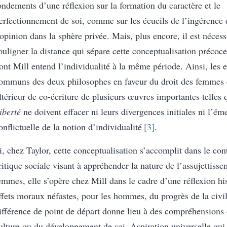
ondements d’une réflexion sur la formation du caractère et le
erfectionnement de soi, comme sur les écueils de l’ingérence d
’opinion dans la sphère privée. Mais, plus encore, il est nécess
ouligner la distance qui sépare cette conceptualisation précoc
ont Mill entend l’individualité à la même période. Ainsi, les
ommuns des deux philosophes en faveur du droit des femmes et
ltérieur de co-écriture de plusieurs œuvres importantes telles
iberté
ne doivent effacer ni leurs divergences initiales ni l’é
onflictuelle de la notion d’individualité
3
.
i, chez Taylor, cette conceptualisation s’accomplit dans le con
ritique sociale visant à appréhender la nature de l’assujettiss
emmes, elle s’opère chez Mill dans le cadre d’une réflexion his
ffets moraux néfastes, pour les hommes, du progrès de la civil
ifférence de point de départ donne lieu à des compréhensions d
ulture ou du développement de soi. Aspiration universelle qui