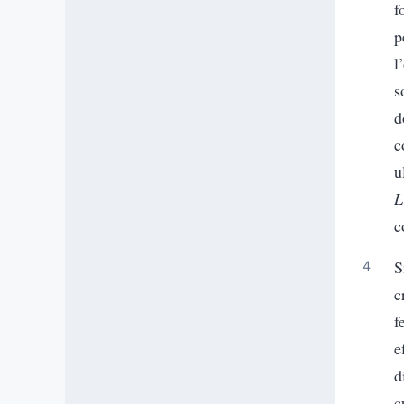
f
p
l
s
d
c
u
L
c
S
c
f
e
d
c