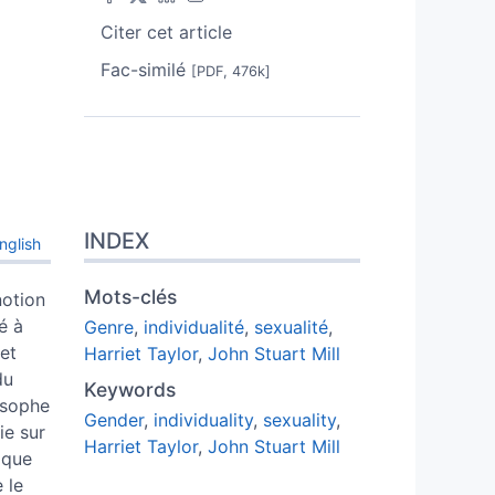
Citer cet article
Fac-similé
[PDF, 476k]
INDEX
nglish
Mots-clés
notion
é à
Genre
,
individualité
,
sexualité
,
iet
Harriet Taylor
,
John Stuart Mill
du
Keywords
losophe
Gender
,
individuality
,
sexuality
,
ie sur
Harriet Taylor
,
John Stuart Mill
 que
 le