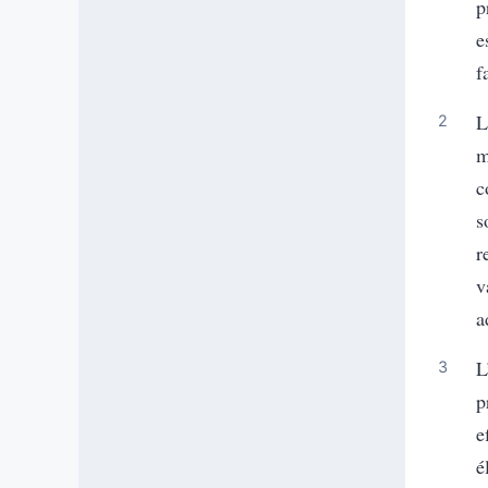
p
e
f
L
m
c
s
r
v
a
L
p
e
é