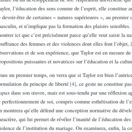
aylor, l’éducation des sens comme de l’esprit, elle constitue 
e devoir-être de certaines « natures supérieures », au premier 
asculin, et n’implique pas la formation des plaisirs sensibles. 
ontrer ici que c’est précisément parce qu’elle veut saisir la na
ouffrance des femmes et des violences dont elles font l’objet, à
bservations et de son expérience, que Taylor est en mesure de
ropositions puissantes et novatrices sur l’éducation et la cultur
ans un premier temps, on verra que si Taylor est bien l’autric
ormulation du principe de liberté
4
, ce geste ne constitue pa
apax
dans son œuvre, mais est sous-tendu par une réflexion a
e perfectionnement de soi, compris comme esthétisation de l’e
n montrera qu’elle défend une conception normative du déve
aractère, qui lui permet de révéler l’inanité de l’éducation de
iolence de l’institution du mariage. On examinera, enfin, la c