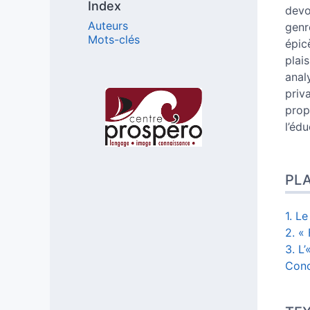
Index
devo
Auteurs
genr
Mots-clés
épic
plai
anal
priv
Affiliations/partenaires
prop
l’édu
PL
1. L
2. «
3. L
Conc