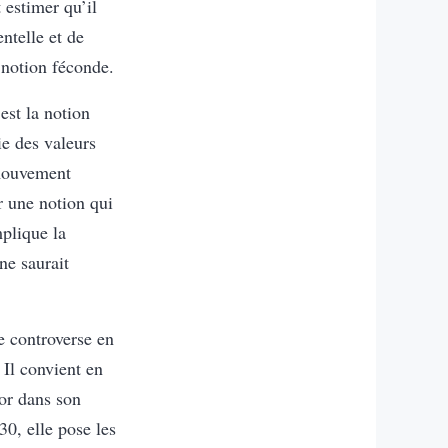
 estimer qu’il
entelle et de
 notion féconde.
est la notion
ie des valeurs
 mouvement
r une notion qui
mplique la
ne saurait
te controverse en
 Il convient en
lor dans son
0, elle pose les