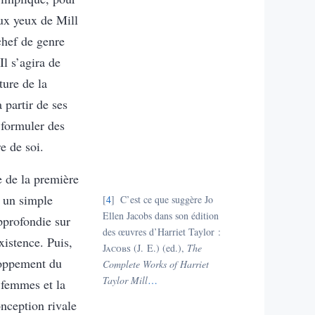
aux yeux de Mill
chef de genre
Il s’agira de
ture de la
 partir de ses
 formuler des
e de soi.
e de la première
s un simple
4
C’est ce que suggère Jo
Ellen Jacobs dans son édition
pprofondie sur
des œuvres d’Harriet Taylor :
xistence. Puis,
Jacobs
(J. E.) (ed.),
The
loppement du
Complete Works of Harriet
Taylor Mill
…
s femmes et la
onception rivale