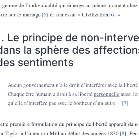
t genrée de l’individualité qui émerge au même moment chez 
exte sur le mariage
5
et son essai « Civilization
6
».
1. Le principe de non-interv
dans la sphère des affection
des sentiments
Aucun gouvernement n’a le droit d’interférer avec la libert
Chaque être humain a droit à sa liberté
personnelle
aussi lo
qu’elle n’interfère pas avec le bonheur d’un autre –
7
ette première formulation du principe de liberté apparaît dans 
ar Taylor à l’intention Mill au début des années 1830
8
. Peu