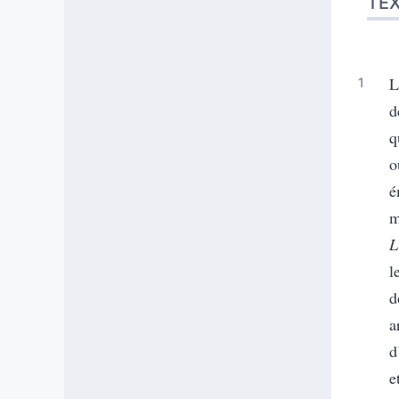
TE
L
d
q
o
é
m
L
l
d
a
d
e