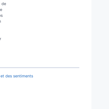
t de
ce
es
n
r
 et des sentiments