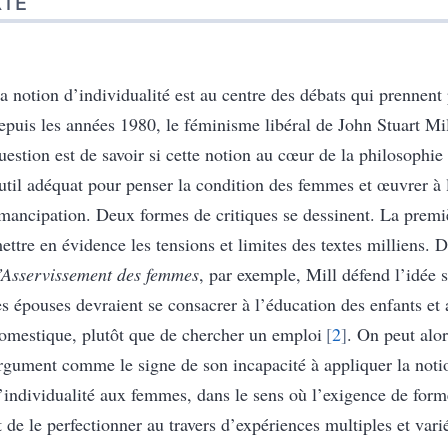
XTE
a notion d’individualité est au centre des débats qui prennent 
epuis les années 1980, le féminisme libéral
de John Stuart Mi
uestion est de savoir si cette notion au cœur de la philosophie
util adéquat pour penser la condition des femmes et œuvrer à 
mancipation. Deux formes de critiques se dessinent. La premiè
ettre en évidence les tensions et limites des textes milliens. 
’Asservissement des femmes
, par exemple, Mill défend l’idée 
es épouses devraient se consacrer à l’éducation des enfants et 
omestique, plutôt que de chercher un emploi
2
. On peut alor
rgument comme le signe de son incapacité à appliquer la noti
’individualité aux femmes, dans le sens où l’exigence de form
t de le perfectionner au travers d’expériences multiples et var