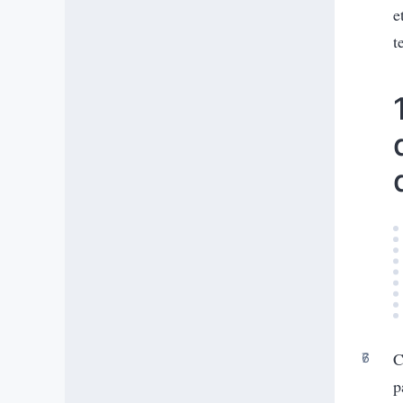
e
t
C
p