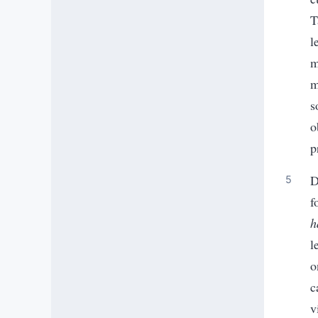
T
l
m
m
s
o
p
D
f
h
l
o
c
v