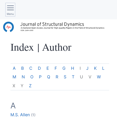
Menu
Index |
Author
A
B
C
D
E
F
G
H
I
J
K
L
M
N
O
P
Q
R
S
T
U
V
W
X
Y
Z
A
M.S.
Allen
(1)