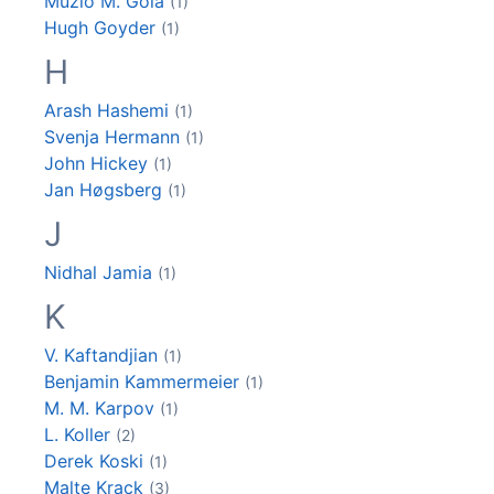
Muzio M.
Gola
(1)
Hugh
Goyder
(1)
H
Arash
Hashemi
(1)
Svenja
Hermann
(1)
John
Hickey
(1)
Jan
Høgsberg
(1)
J
Nidhal
Jamia
(1)
K
V.
Kaftandjian
(1)
Benjamin
Kammermeier
(1)
M. M.
Karpov
(1)
L.
Koller
(2)
Derek
Koski
(1)
Malte
Krack
(3)