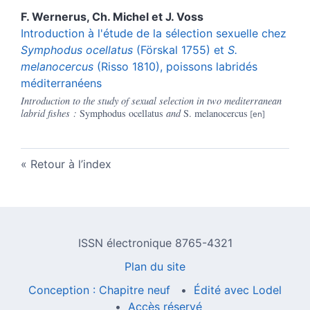
F.
Wernerus
,
Ch.
Michel
et
J.
Voss
Introduction à l'étude de la sélection sexuelle chez
Symphodus ocellatus
(Förskal 1755) et
S.
melanocercus
(Risso 1810), poissons labridés
méditerranéens
Introduction to the study of sexual selection in two mediterranean
labrid fishes :
Symphodus ocellatus
and
S. melanocercus
Retour à l’index
ISSN électronique 8765-4321
Plan du site
Conception : Chapitre neuf
Édité avec Lodel
Accès réservé