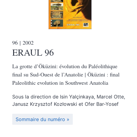
96
| 2002
ERAUL 96
La grotte d’Öküzini: évolution du Paléolithique
final su Sud-Ouest de l’Anatolie | Öküzini : final
Paleolithic evolution in Southwest Anatolia
Sous la direction de
Isin
Yalçinkaya
,
Marcel
Otte
,
Janusz Krzysztof
Kozłowski
et
Ofer
Bar-Yosef
Sommaire du numéro