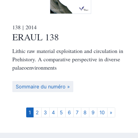
138
| 2014
ERAUL 138
Lithic raw material exploitation and circulation in
Prehistory. A comparative perspective in diverse
palaeoenvironments
Sommaire du numéro
1
2
3
4
5
6
7
8
9
10
»