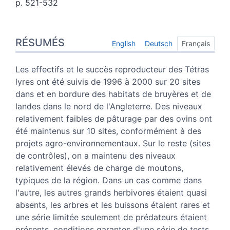
p. 521-532
Résumés
RÉSUMÉS
Index
English
Deutsch
Français
Texte
Citer cet article
Les effectifs et le succès reproducteur des Tétras
Auteurs
lyres ont été suivis de 1996 à 2000 sur 20 sites
dans et en bordure des habitats de bruyères et de
landes dans le nord de l'Angleterre. Des niveaux
relativement faibles de pâturage par des ovins ont
été maintenus sur 10 sites, conformément à des
projets agro-environnementaux. Sur le reste (sites
de contrôles), on a maintenu des niveaux
relativement élevés de charge de moutons,
typiques de la région. Dans un cas comme dans
l'autre, les autres grands herbivores étaient quasi
absents, les arbres et les buissons étaient rares et
une série limitée seulement de prédateurs étaient
présents, conditions garantes d'une série de tests