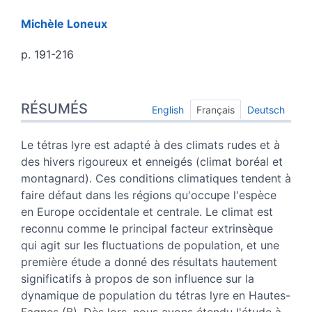
Michèle
Loneux
p. 191-216
Résumés
RÉSUMÉS
Index
English
Français
Deutsch
Texte
Citer cet article
Le tétras lyre est adapté à des climats rudes et à
Auteur
des hivers rigoureux et enneigés (climat boréal et
montagnard). Ces conditions climatiques tendent à
faire défaut dans les régions qu'occupe l'espèce
en Europe occidentale et centrale. Le climat est
reconnu comme le principal facteur extrinsèque
qui agit sur les fluctuations de population, et une
première étude a donné des résultats hautement
significatifs à propos de son influence sur la
dynamique de population du tétras lyre en Hautes-
Fagnes (B). Dès lors, nous avons étendu l'étude à